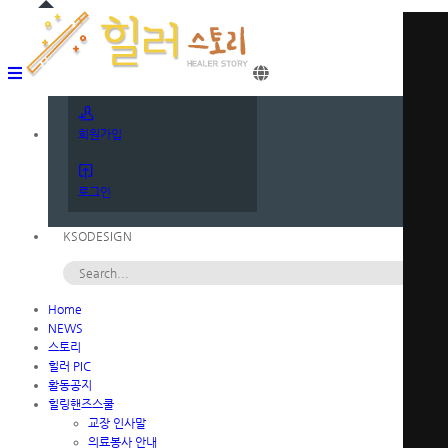
메뉴 건너뛰기
회원가입
로그인
KSODESIGN
Home
NEWS
스토리
힐러 PIC
활동공지
힐링핸즈스쿨
교장 인사말
의료봉사 안내