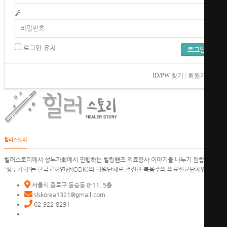
로그인 유지
ID/PW 찾기
|
회원가입
힐러스토리
힐러스토리에서 성누가회에서 진행하는 힐링핸즈 의료봉사 이야기를 나누기 원합니다.
'성누가회'는 한국교회연합(CCIK)의 회원단체로 건전한 복음주의 의료선교단체입니다.
서울시 종로구 동숭동 8-11, 5층
slskorea1321@gmail.com
02-922-8291