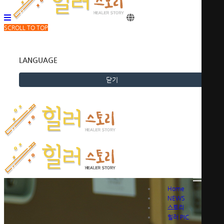
SCROLL TO TOP
LANGUAGE
닫기
Home
NEWS
스토리
힐러 PIC