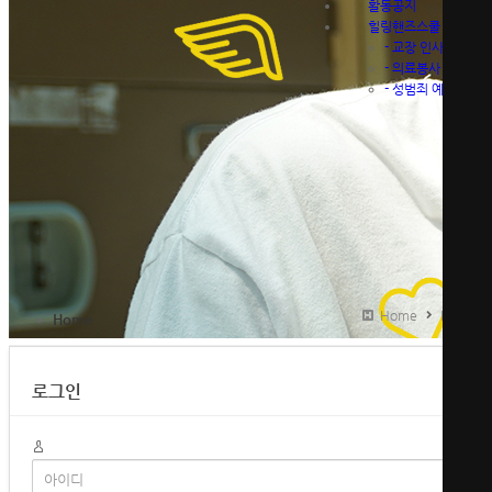
활동공지
힐링핸즈스쿨
-
교장 인사말
-
의료봉사 안내
-
성범죄 예방 영상
Home
Home
Home
로그인