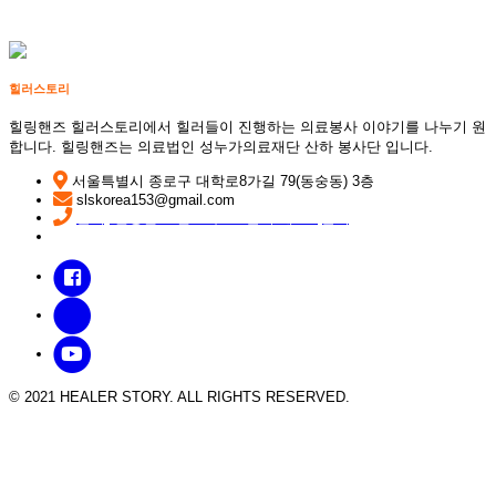
힐러스토리
힐링핸즈 힐러스토리에서 힐러들이 진행하는 의료봉사 이야기를 나누기 원
합니다. 힐링핸즈는 의료법인 성누가의료재단 산하 봉사단 입니다.
서울특별시 종로구 대학로8가길 79(동숭동) 3층
slskorea153@gmail.com
문의) 힐링핸즈 인스타 DM을 주세요! (클릭)
©
© 2021 HEALER STORY. ALL RIGHTS RESERVED.
k
2
s
0
o
1