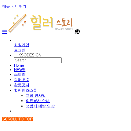
메뉴 건너뛰기
회원가입
로그인
KSODESIGN
Home
NEWS
스토리
힐러 PIC
활동공지
힐링핸즈스쿨
교장 인사말
의료봉사 안내
성범죄 예방 영상
SCROLL TO TOP