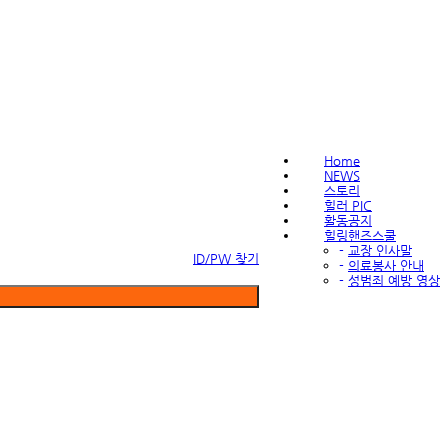
Home
NEWS
스토리
힐러 PIC
활동공지
힐링핸즈스쿨
-
교장 인사말
ID/PW 찾기
-
의료봉사 안내
-
성범죄 예방 영상