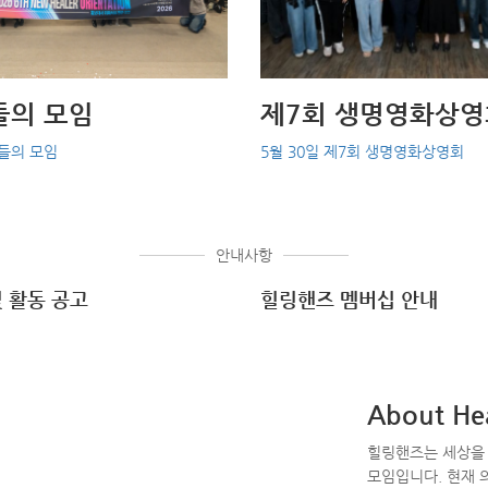
들의 모임
제7회 생명영화상영
러들의 모임
5월 30일 제7회 생명영화상영회
안내사항
및 활동 공고
힐링핸즈 멤버십 안내
About He
힐링핸즈는 세상을 
모임입니다. 현재 의