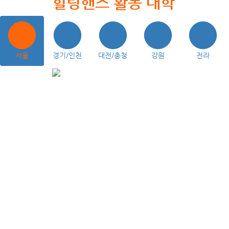
힐링핸즈 활동 대학
서울
경기/인천
대전/충청
강원
전라