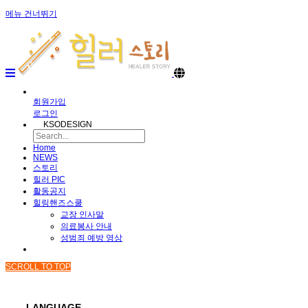
메뉴 건너뛰기
회원가입
로그인
KSODESIGN
Home
NEWS
스토리
힐러 PIC
활동공지
힐링핸즈스쿨
교장 인사말
의료봉사 안내
성범죄 예방 영상
SCROLL TO TOP
LANGUAGE