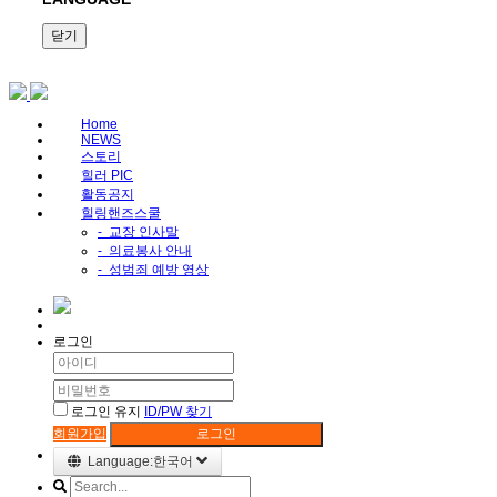
닫기
Home
NEWS
스토리
힐러 PIC
활동공지
힐링핸즈스쿨
-
교장 인사말
-
의료봉사 안내
-
성범죄 예방 영상
로그인
로그인 유지
ID/PW 찾기
회원가입
로그인
Language:한국어