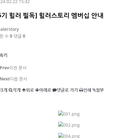
24.02.22 15:42
[5기 힐러 필독] 힐러스토리 멤버십 안내
alerstory
천 수
0
댓글
0
축키
Prev
이전 문서
Next
다음 문서
크게
작게
위로
아래로
댓글로 가기
인쇄
첨부