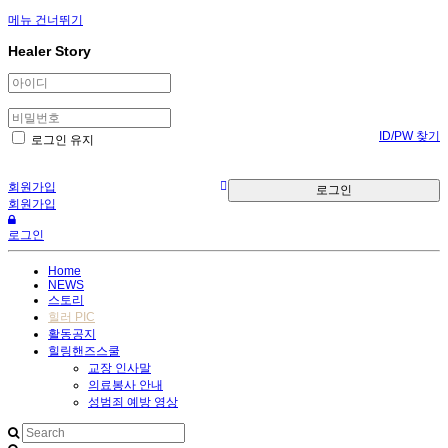
메뉴 건너뛰기
Sketchbook5, 스케치북5
Healer Story
ID/PW 찾기
로그인 유지
회원가입
로그인
Sketchbook5, 스케치북5
회원가입
로그인
Home
NEWS
스토리
힐러 PIC
활동공지
힐링핸즈스쿨
교장 인사말
의료봉사 안내
성범죄 예방 영상