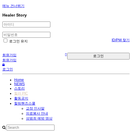
메뉴 건너뛰기
Healer Story
ID/PW 찾기
로그인 유지
회원가입
로그인
회원가입
로그인
Home
NEWS
스토리
힐러 PIC
활동공지
힐링핸즈스쿨
교장 인사말
의료봉사 안내
성범죄 예방 영상